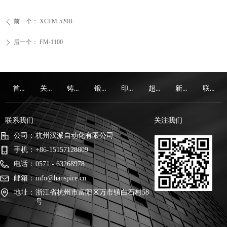
前一个：
XCFM-520B
ꄴ
后一个：
FM-1100
ꄲ
首页
关于我们
铸造件
锻造件
印后设备
超声波设备
新闻资讯
联系我们
首页
关于我们
铸造件
锻造件
印后设备
超声波设备
新闻资讯
联系我们
联系我们
关注我们
公司：
杭州汉派自动化有限公司
手机：
+86-15157128809
电话：
0571 - 63268978
邮箱：
info@hanspire.cn
地址：
浙江省杭州市富阳区万市镇白石村58
号